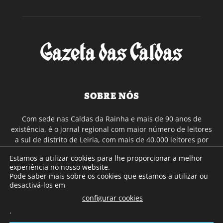
SOBRE NÓS
Com sede nas Caldas da Rainha e mais de 90 anos de
existência, é o jornal regional com maior número de leitores
a sul de distrito de Leiria, com mais de 40.000 leitores por
toda a região Oeste. Jornal com distribuição em Portugal
Estamos a utilizar cookies para lhe proporcionar a melhor
Continental e assinatura online.
experiência no nosso website.
Pode saber mais sobre os cookies que estamos a utilizar ou
desactivá-los em
SIGA-NOS
configurar cookies
.