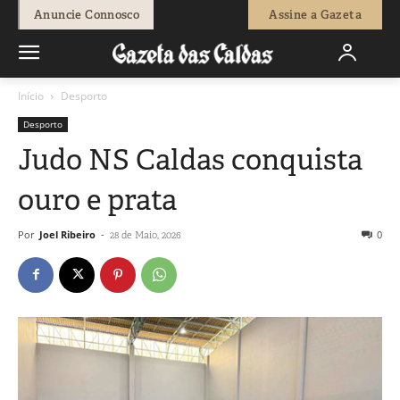
Anuncie Connosco
Assine a Gazeta
Início
Desporto
Desporto
Judo NS Caldas conquista
ouro e prata
Por
Joel Ribeiro
-
0
28 de Maio, 2026