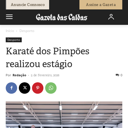
Anuncie Connosco
Assine a Gazeta
Início
Desporto
Desporto
Karaté dos Pimpões
realizou estágio
Por
Redação
-
0
5 de Fevereiro, 2026