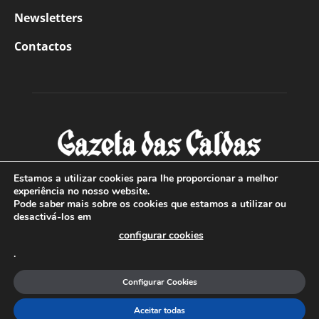
Newsletters
Contactos
Estamos a utilizar cookies para lhe proporcionar a melhor
experiência no nosso website.
Pode saber mais sobre os cookies que estamos a utilizar ou
SOBRE NÓS
desactivá-los em
configurar cookies
Com sede nas Caldas da Rainha e mais de 90 anos de
.
existência, é o jornal regional com maior número de leitores
a sul de distrito de Leiria, com mais de 40.000 leitores por
Configurar Cookies
toda a região Oeste. Jornal com distribuição em Portugal
Continental e assinatura online.
Aceitar todas