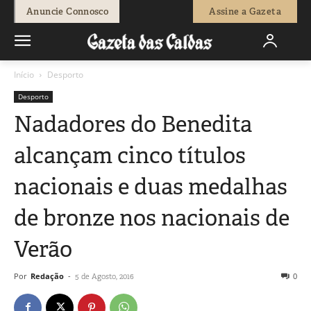
Anuncie Connosco
Assine a Gazeta
Início
Desporto
Desporto
Nadadores do Benedita
alcançam cinco títulos
nacionais e duas medalhas
de bronze nos nacionais de
Verão
Por
Redação
-
0
5 de Agosto, 2016