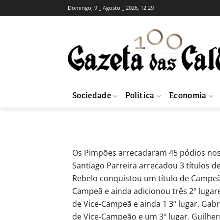
Domingo, 9 _ Agosto _ 2026, 12:29
DESPORTO
Natação: Pimpõe
-
Redação
20 de Março, 2023
411
Sociedade
Política
Economia
Início
Desporto
Natação: Pimpões garantem 45 pódios distritais
Os Pimpões arrecadaram 45 pódios nos d
Santiago Parreira arrecadou 3 títulos d
Rebelo conquistou um título de Campeã
Campeã e ainda adicionou três 2º lugar
de Vice-Campeã e ainda 1 3º lugar. Gab
de Vice-Campeão e um 3º lugar. Guilhe