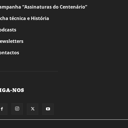
ampanha “Assinaturas do Centenário”
icha técnica e História
odcasts
ewsletters
ontactos
IGA-NOS