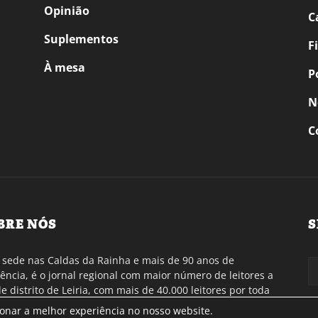
Opinião
C
Suplementos
F
À mesa
P
N
C
BRE NÓS
S
sede nas Caldas da Rainha e mais de 90 anos de
tência, é o jornal regional com maior número de leitores a
de distrito de Leiria, com mais de 40.000 leitores por toda
gião Oeste. Jornal com distribuição em Portugal
ionar a melhor experiência no nosso website.