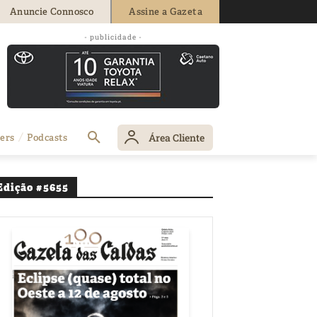
Anuncie Connosco
Assine a Gazeta
- publicidade -
stritais
Área Cliente
ers
Podcasts
Edição #5655