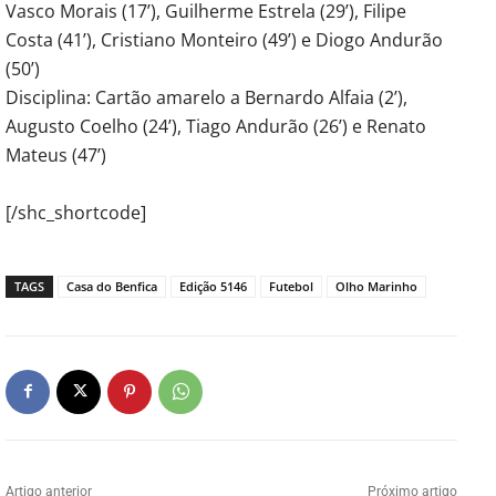
Vasco Morais (17’), Guilherme Estrela (29’), Filipe
Costa (41’), Cristiano Monteiro (49’) e Diogo Andurão
(50’)
Disciplina: Cartão amarelo a Bernardo Alfaia (2’),
Augusto Coelho (24’), Tiago Andurão (26’) e Renato
Mateus (47’)
[/shc_shortcode]
TAGS
Casa do Benfica
Edição 5146
Futebol
Olho Marinho
Artigo anterior
Próximo artigo