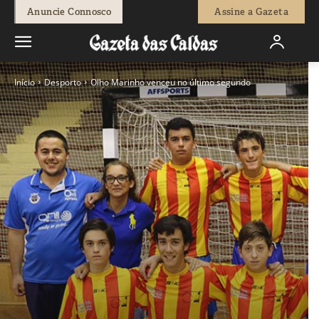
Anuncie Connosco
Assine a Gazeta
Início
Desporto
Olho Marinho venceu no último segundo