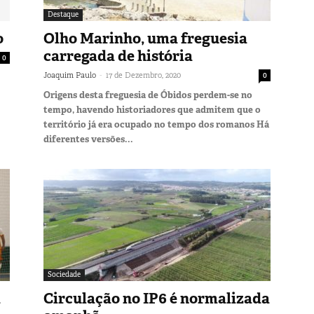
Destaque
o
Olho Marinho, uma freguesia
carregada de história
0
-
Joaquim Paulo
17 de Dezembro, 2020
0
Origens desta freguesia de Óbidos perdem-se no
tempo, havendo historiadores que admitem que o
território já era ocupado no tempo dos romanos Há
diferentes versões...
Sociedade
a
Circulação no IP6 é normalizada