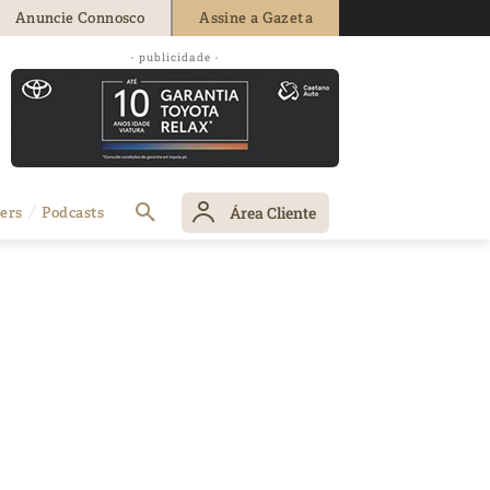
Anuncie Connosco
Assine a Gazeta
- publicidade -
Área Cliente
ers
Podcasts