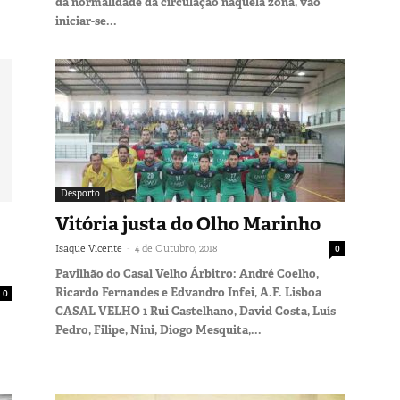
da normalidade da circulação naquela zona, vão
iniciar-se...
Desporto
Vitória justa do Olho Marinho
-
Isaque Vicente
4 de Outubro, 2018
0
Pavilhão do Casal Velho Árbitro: André Coelho,
Ricardo Fernandes e Edvandro Infei, A.F. Lisboa
0
CASAL VELHO 1 Rui Castelhano, David Costa, Luís
Pedro, Filipe, Nini, Diogo Mesquita,...