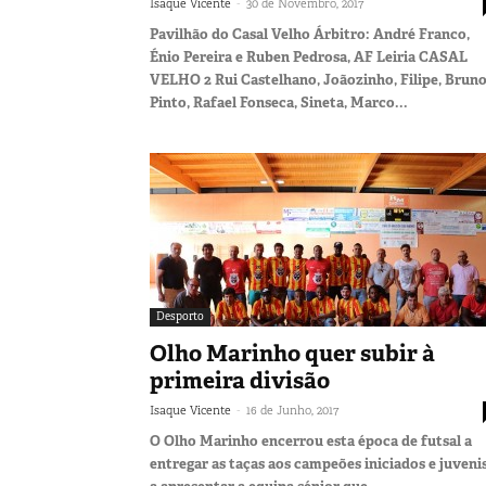
-
Isaque Vicente
30 de Novembro, 2017
Pavilhão do Casal Velho Árbitro: André Franco,
Énio Pereira e Ruben Pedrosa, AF Leiria CASAL
VELHO 2 Rui Castelhano, Joãozinho, Filipe, Brun
Pinto, Rafael Fonseca, Sineta, Marco...
Desporto
Olho Marinho quer subir à
primeira divisão
-
Isaque Vicente
16 de Junho, 2017
O Olho Marinho encerrou esta época de futsal a
entregar as taças aos campeões iniciados e juvenis