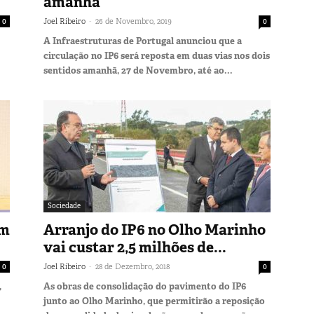
amanhã
-
0
Joel Ribeiro
26 de Novembro, 2019
0
A Infraestruturas de Portugal anunciou que a
circulação no IP6 será reposta em duas vias nos dois
sentidos amanhã, 27 de Novembro, até ao...
Sociedade
em
Arranjo do IP6 no Olho Marinho
vai custar 2,5 milhões de...
-
0
Joel Ribeiro
28 de Dezembro, 2018
0
,
As obras de consolidação do pavimento do IP6
junto ao Olho Marinho, que permitirão a reposição