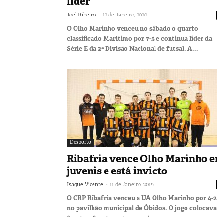
líder
-
Joel Ribeiro
12 de Janeiro, 2020
O Olho Marinho venceu no sábado o quarto
classificado Marítimo por 7-5 e continua líder da
Série E da 2ª Divisão Nacional de futsal. A...
Desporto
Ribafria vence Olho Marinho 
juvenis e está invicto
-
Isaque Vicente
11 de Janeiro, 2019
O CRP Ribafria venceu a UA Olho Marinho por 4-2
no pavilhão municipal de Óbidos. O jogo colocava