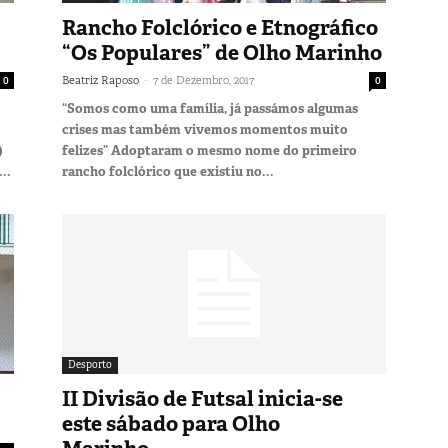
Rancho Folclórico e Etnográfico
“Os Populares” de Olho Marinho
-
0
Beatriz Raposo
7 de Dezembro, 2017
0
“Somos como uma família, já passámos algumas
crises mas também vivemos momentos muito
)
felizes” Adoptaram o mesmo nome do primeiro
..
rancho folclórico que existiu no...
Desporto
II Divisão de Futsal inicia-se
este sábado para Olho