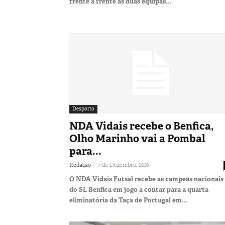
frente a frente as duas equipas...
Desporto
NDA Vidais recebe o Benfica,
Olho Marinho vai a Pombal
para...
-
Redação
7 de Dezembro, 2018
O NDA Vidais Futsal recebe as campeãs nacionais
do SL Benfica em jogo a contar para a quarta
eliminatória da Taça de Portugal em...