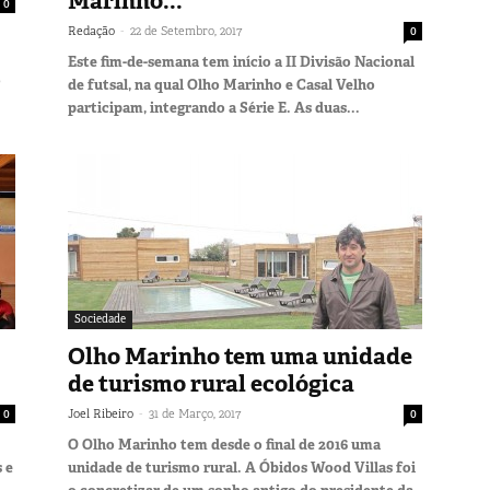
Marinho...
0
-
Redação
22 de Setembro, 2017
0
Este fim-de-semana tem início a II Divisão Nacional
o
de futsal, na qual Olho Marinho e Casal Velho
participam, integrando a Série E. As duas...
Sociedade
Olho Marinho tem uma unidade
de turismo rural ecológica
-
0
Joel Ribeiro
31 de Março, 2017
0
O Olho Marinho tem desde o final de 2016 uma
 e
unidade de turismo rural. A Óbidos Wood Villas foi