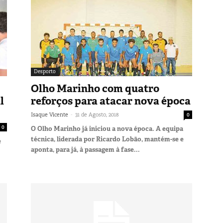
Desporto
Olho Marinho com quatro
l
reforços para atacar nova época
-
Isaque Vicente
31 de Agosto, 2018
0
0
O Olho Marinho já iniciou a nova época. A equipa
técnica, liderada por Ricardo Lobão, mantém-se e
e
aponta, para já, à passagem à fase...