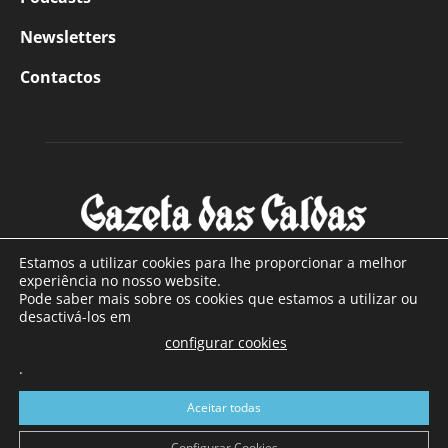
Newsletters
Contactos
Estamos a utilizar cookies para lhe proporcionar a melhor
experiência no nosso website.
Pode saber mais sobre os cookies que estamos a utilizar ou
SOBRE NÓS
desactivá-los em
configurar cookies
Com sede nas Caldas da Rainha e mais de 90 anos de
.
existência, é o jornal regional com maior número de leitores
a sul de distrito de Leiria, com mais de 40.000 leitores por
Aceitar todas
toda a região Oeste. Jornal com distribuição em Portugal
Continental e assinatura online.
Configurar Cookies