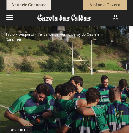
Anuncie Connosco
Assine a Gazeta
Início
Desporto
Pelicanos perdem o derby do Oeste em
Santarém
DESPORTO