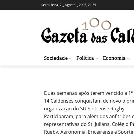
Sexta-feira, 7 _ Agosto _ 2026, 21:35
DESPORTO
Pelicanos venc
-
Redação
25 de Novembro, 2016
699
Sociedade
Política
Economia
Início
Desporto
Pelicanos vencem de novo em Sintra
Duas semanas após terem vencido a 1ª j
14 Caldenses conquistam de novo o prim
organização do SU Sintrense Rugby.
Participaram, para além dos anfitriões
representativas do St. Julians, Colégio 
Rugby, Agronomia, Ericeirense e Sporti