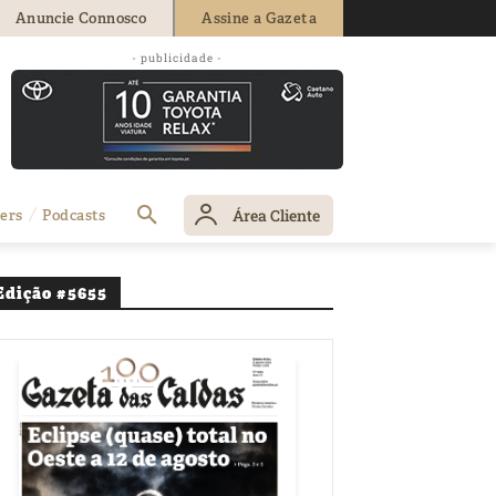
Anuncie Connosco
Assine a Gazeta
- publicidade -
Área Cliente
ers
Podcasts
Edição #5655