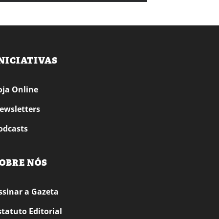
NICIATIVAS
oja Online
ewsletters
odcasts
OBRE NÓS
ssinar a Gazeta
statuto Editorial