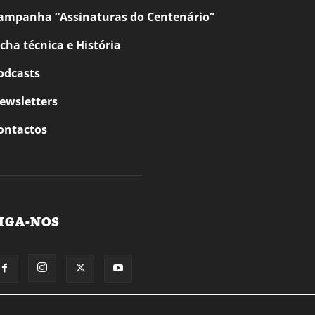
ampanha “Assinaturas do Centenário”
icha técnica e História
odcasts
ewsletters
ontactos
IGA-NOS