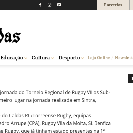
Parcerias
em de novo em Sintra
0
Educação
Cultura
Desporto
Loja Online
Newslett
ornada do Torneio Regional de Rugby VII os Sub-
eiro lugar na jornada realizada em Sintra,
 e do Caldas RC/Torreense Rugby, equipas
Pedro Arrupe (CPA), Rugby Vila da Moita, SL Benfica
ng Rugby, que já tinham estado presentes na 1ª