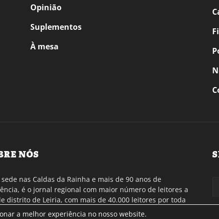
Opinião
C
Suplementos
F
À mesa
P
N
C
BRE NÓS
S
sede nas Caldas da Rainha e mais de 90 anos de
tência, é o jornal regional com maior número de leitores a
de distrito de Leiria, com mais de 40.000 leitores por toda
gião Oeste. Jornal com distribuição em Portugal
ionar a melhor experiência no nosso website.