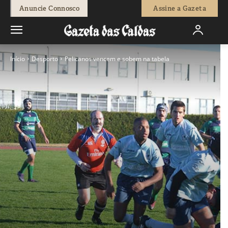
Anuncie Connosco
Assine a Gazeta
Início
Desporto
Pelicanos vencem e sobem na tabela