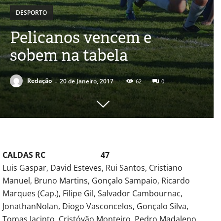
DESPORTO
Pelicanos vencem e
sobem na tabela
-
Redação
20 de Janeiro, 2017
62
0
CALDAS RC 47
Luis Gaspar, David Esteves, Rui Santos, Cristiano
Manuel, Bruno Martins, Gonçalo Sampaio, Ricardo
Marques (Cap.), Filipe Gil, Salvador Cambournac,
JonathanNolan, Diogo Vasconcelos, Gonçalo Silva,
Tomas Jacinto, Cristóvão Monteiro, Pedro Madaleno,