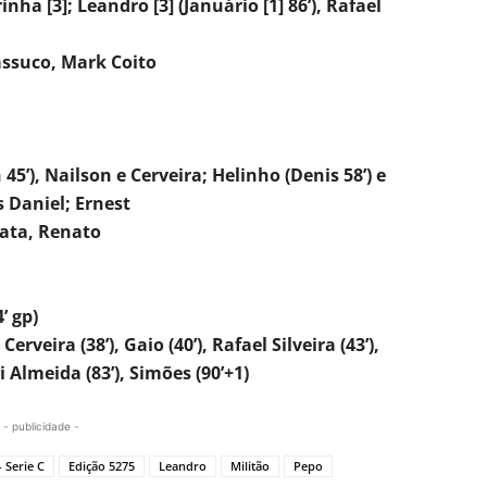
rinha [3]; Leandro [3] (Januário [1] 86’), Rafael
assuco, Mark Coito
45’), Nailson e Cerveira; Helinho (Denis 58’) e
s Daniel; Ernest
nata, Renato
’ gp)
erveira (38’), Gaio (40’), Rafael Silveira (43’),
ui Almeida (83’), Simões (90’+1)
- publicidade -
 Serie C
Edição 5275
Leandro
Militão
Pepo