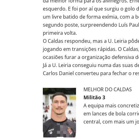
da melhor forma para os alvinegros. Er
esquerdo. E foi por aí que surgiu o golo
um livre batido de forma exímia, com a 
segundo poste, surpreendendo Luís Paul
primeira volta.
O Caldas respondeu, mas a U. Leiria pôd
jogando em transições rápidas. O Calda
ocasiões furar a organização defensiva d
Já a U. Leiria conseguiu numa das suas 
Carlos Daniel converteu para fechar o re
MELHOR DO CALDAS
Militão 3
A equipa mais concreti
em lances de bola corr
central, com mais um j