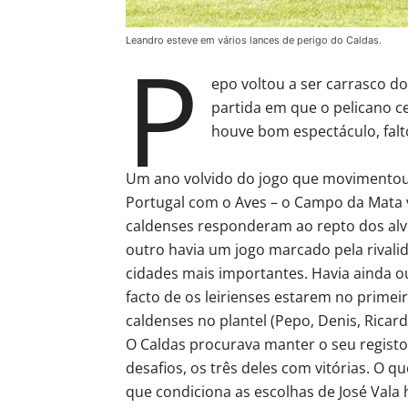
Leandro esteve em vários lances de perigo do Caldas.
P
epo voltou a ser carrasco d
partida em que o pelicano c
houve bom espectáculo, falto
Um ano volvido do jogo que movimentou 
Portugal com o Aves – o Campo da Mata v
caldenses responderam ao repto dos alvi
outro havia um jogo marcado pela rivalid
cidades mais importantes. Havia ainda ou
facto de os leirienses estarem no primeir
caldenses no plantel (Pepo, Denis, Ricar
O Caldas procurava manter o seu registo
desafios, os três deles com vitórias. O
que condiciona as escolhas de José Vala