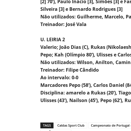
[2] 70’), Paulo Inácio [3], Simões [3] e Fa
Silveira [3] e Bernardo Rodrigues [3]
Não utilizados: Guilherme, Marcelo, P
Treinador: José Vala
U. LEIRIA 2
Valerio; João Dias (C), Rukas (Nikolaesh 
Pepo; Kah (Olímpio 80’), Ulisses e Carlo
Não utilizados: Wilson, Anilton, Cami
Treinador: Filipe Cândido
Ao intervalo: 0-0
Marcadores Pepo (58’), Carlos Daniel (84
Disciplina: amarelo a Rukas (20’), Tiago C
Ulisses (43’), Nailson (45’), Pepo (62’), R
TAGS
Caldas Sport Club
Campeonato de Portugal -