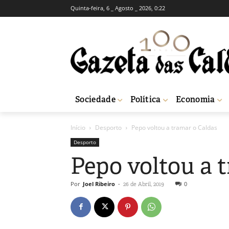
Quinta-feira, 6 _ Agosto _ 2026, 0:22
Sociedade
Política
Economia
Início
Desporto
Pepo voltou a tramar o Caldas
Desporto
Pepo voltou a 
Por
Joel Ribeiro
-
0
26 de Abril, 2019