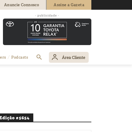
Anuncie Connosco
Assine a Gazeta
- publicidade -
Área Cliente
ers
Podcasts
Edição #5654