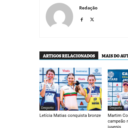
Redação
ARTIGOS RELACIONADOS
MAIS DO AU
Desporto
Desporto
Letícia Matias conquista bronze
Martim Co
campeão n
juvenis