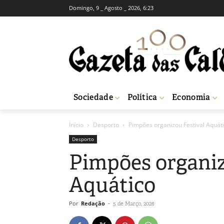
Domingo, 9 _ Agosto _ 2026, 6:23
Sociedade
Política
Economia
Início
Desporto
Pimpões organizou Festival Aquát
Desporto
Pimpões organiz
Aquático
Por
Redação
-
5 de Março, 2026