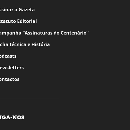
ssinar a Gazeta
statuto Editorial
ampanha “Assinaturas do Centenário”
icha técnica e História
odcasts
ewsletters
ontactos
IGA-NOS