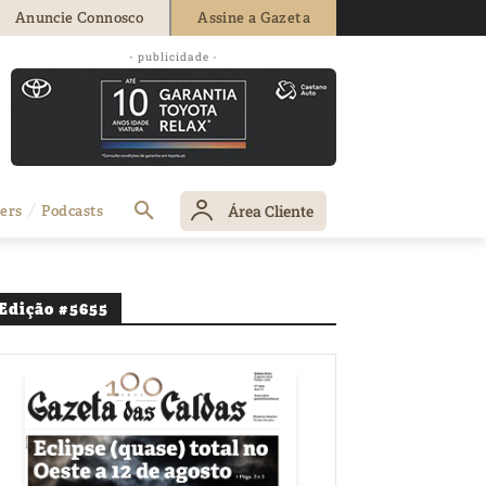
Anuncie Connosco
Assine a Gazeta
- publicidade -
Área Cliente
ers
Podcasts
Edição #5655