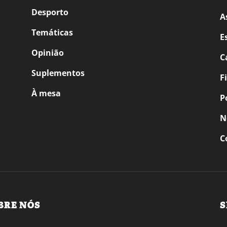
Desporto
A
Temáticas
E
Opinião
C
Suplementos
F
À mesa
P
N
C
BRE NÓS
S