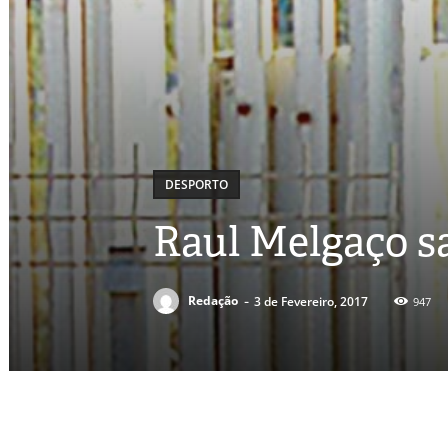
DESPORTO
Raul Melgaço s
-
Redação
3 de Fevereiro, 2017
947