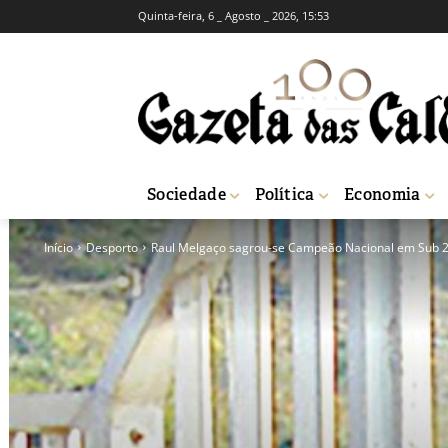
Quinta-feira, 6 _ Agosto _ 2026, 15:53
Sociedade
Política
Economia
Início
Desporto
Raul Melgaço sagrou-se Campeão Nacional em Sub 