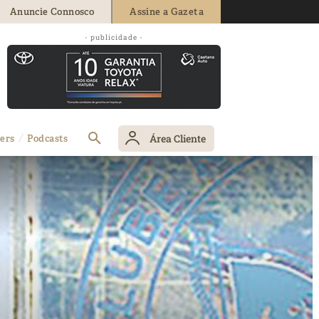
Anuncie Connosco
Assine a Gazeta
- publicidade -
Área Cliente
ers
Podcasts