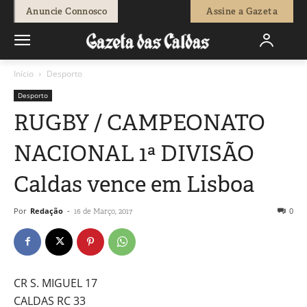
Anuncie Connosco
Assine a Gazeta
Início
Desporto
Desporto
RUGBY / CAMPEONATO
NACIONAL 1ª DIVISÃO
Caldas vence em Lisboa
Por
Redação
-
0
16 de Março, 2017
CR S. MIGUEL 17
CALDAS RC 33