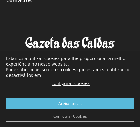
Contactos
Estamos a utilizar cookies para lhe proporcionar a melhor
experiência no nosso website.
Pode saber mais sobre os cookies que estamos a utilizar ou
SOBRE NÓS
desactivá-los em
configurar cookies
Com sede nas Caldas da Rainha e mais de 90 anos de
.
existência, é o jornal regional com maior número de leitores
a sul de distrito de Leiria, com mais de 40.000 leitores por
Aceitar todas
toda a região Oeste. Jornal com distribuição em Portugal
Continental e assinatura online.
Configurar Cookies
SIGA-NOS