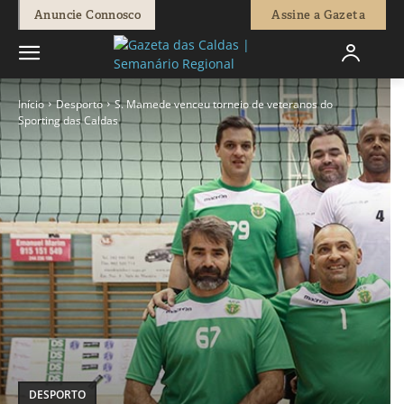
Anuncie Connosco
Assine a Gazeta
Início
Desporto
S. Mamede venceu torneio de veteranos do
Sporting das Caldas
DESPORTO