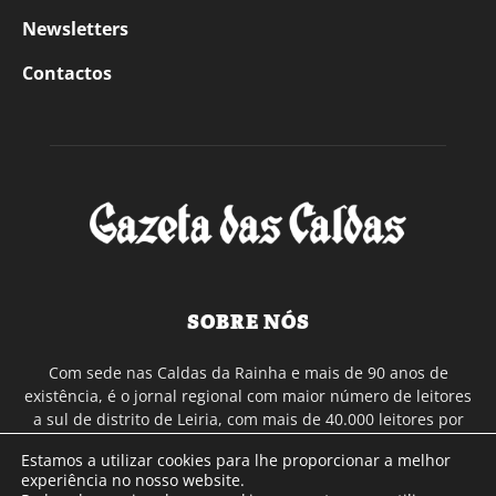
Newsletters
Contactos
SOBRE NÓS
Com sede nas Caldas da Rainha e mais de 90 anos de
existência, é o jornal regional com maior número de leitores
a sul de distrito de Leiria, com mais de 40.000 leitores por
toda a região Oeste. Jornal com distribuição em Portugal
Estamos a utilizar cookies para lhe proporcionar a melhor
Continental e assinatura online.
experiência no nosso website.