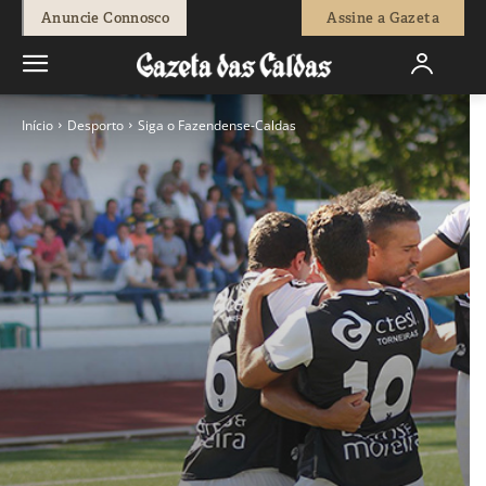
Anuncie Connosco
Assine a Gazeta
Início
Desporto
Siga o Fazendense-Caldas