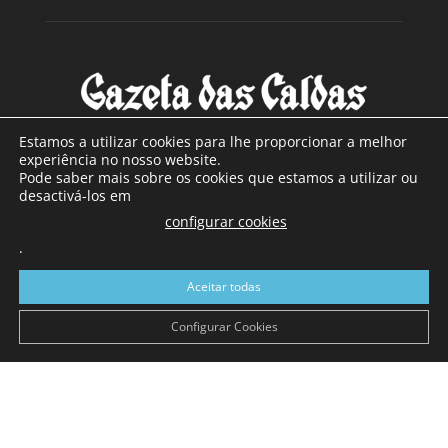
Estamos a utilizar cookies para lhe proporcionar a melhor
experiência no nosso website.
Pode saber mais sobre os cookies que estamos a utilizar ou
SOBRE NÓS
desactivá-los em
configurar cookies
Com sede nas Caldas da Rainha e mais de 90 anos de
.
existência, é o jornal regional com maior número de leitores
a sul de distrito de Leiria, com mais de 40.000 leitores por
Aceitar todas
toda a região Oeste. Jornal com distribuição em Portugal
Continental e assinatura online.
Configurar Cookies
SIGA-NOS