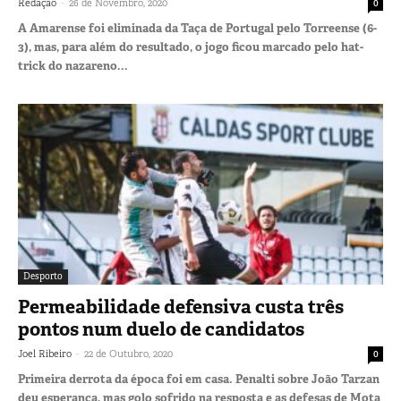
-
Redação
26 de Novembro, 2020
0
A Amarense foi eliminada da Taça de Portugal pelo Torreense (6-
3), mas, para além do resultado, o jogo ficou marcado pelo hat-
trick do nazareno...
Desporto
Permeabilidade defensiva custa três
pontos num duelo de candidatos
-
Joel Ribeiro
22 de Outubro, 2020
0
Primeira derrota da época foi em casa. Penalti sobre João Tarzan
deu esperança, mas golo sofrido na resposta e as defesas de Mota