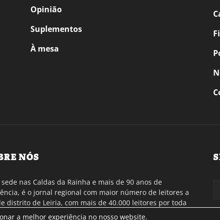
Opinião
C
Suplementos
F
À mesa
P
N
C
BRE NÓS
S
sede nas Caldas da Rainha e mais de 90 anos de
tência, é o jornal regional com maior número de leitores a
de distrito de Leiria, com mais de 40.000 leitores por toda
gião Oeste. Jornal com distribuição em Portugal
ionar a melhor experiência no nosso website.