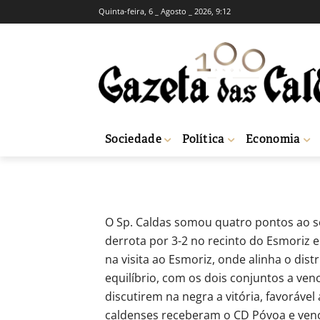
Quinta-feira, 6 _ Agosto _ 2026, 9:12
DESPORTO
Sp. Caldas som
-
Redação
15 de Outubro, 2020
543
Sociedade
Política
Economia
Início
Desporto
Sp. Caldas soma quatro pontos em jornada dupla
O Sp. Caldas somou quatro pontos ao s
derrota por 3-2 no recinto do Esmoriz 
na visita ao Esmoriz, onde alinha o dis
equilíbrio, com os dois conjuntos a venc
discutirem na negra a vitória, favoráve
caldenses receberam o CD Póvoa e venc