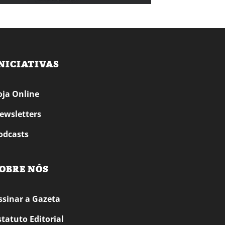
NICIATIVAS
oja Online
ewsletters
odcasts
OBRE NÓS
ssinar a Gazeta
statuto Editorial