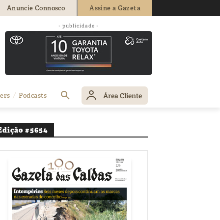
Anuncie Connosco
Assine a Gazeta
- publicidade -
nada dupla
Área Cliente
ers
Podcasts
Edição #5654