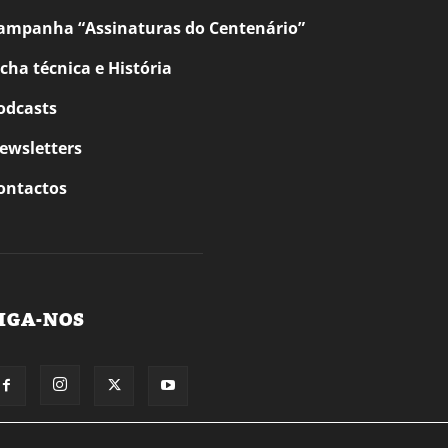
ampanha “Assinaturas do Centenário”
icha técnica e História
odcasts
ewsletters
ontactos
IGA-NOS