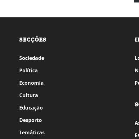
SECÇÕES
I
Sociedade
L
Política
N
Economia
P
Cultura
S
Educação
Desporto
A
Temáticas
E