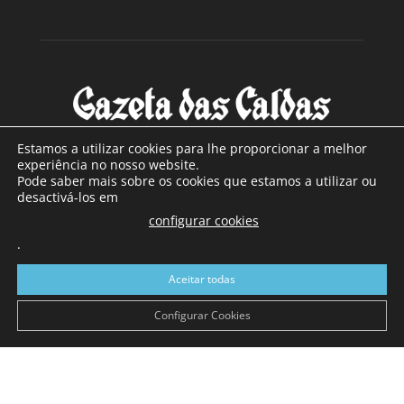
Estamos a utilizar cookies para lhe proporcionar a melhor
experiência no nosso website.
Pode saber mais sobre os cookies que estamos a utilizar ou
SOBRE NÓS
desactivá-los em
configurar cookies
Com sede nas Caldas da Rainha e mais de 90 anos de
existência, é o jornal regional com maior número de leitores
.
a sul de distrito de Leiria, com mais de 40.000 leitores por
Aceitar todas
toda a região Oeste. Jornal com distribuição em Portugal
Continental e assinatura online.
Configurar Cookies
SIGA-NOS