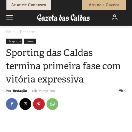
Anuncie Connosco
Assine a Gazeta
Início
Desporto
Desporto
Painel
Sporting das Caldas
termina primeira fase com
vitória expressiva
Por
Redação
-
0
4 de Março, 2011