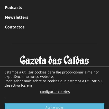
Podcasts
Newsletters
Contactos
Estamos a utilizar cookies para lhe proporcionar a melhor
experiência no nosso website.
Pode saber mais sobre os cookies que estamos a utilizar ou
SOBRE NÓS
desactivá-los em
configurar cookies
Com sede nas Caldas da Rainha e mais de 90 anos de
.
existência, é o jornal regional com maior número de leitores
a sul de distrito de Leiria, com mais de 40.000 leitores por
Aceitar todas
toda a região Oeste. Jornal com distribuição em Portugal