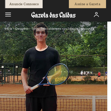
Anuncie Connosco
Assine a Gazeta
Início
Desporto
Ténis: Três caldenses nas Seleções Nacionais