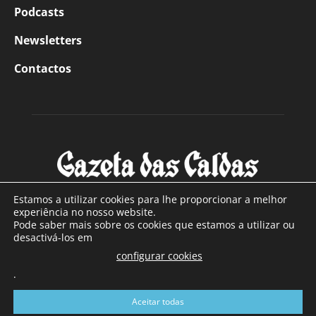
Podcasts
Newsletters
Contactos
Estamos a utilizar cookies para lhe proporcionar a melhor
experiência no nosso website.
Pode saber mais sobre os cookies que estamos a utilizar ou
SOBRE NÓS
desactivá-los em
configurar cookies
Com sede nas Caldas da Rainha e mais de 90 anos de
.
existência, é o jornal regional com maior número de leitores
a sul de distrito de Leiria, com mais de 40.000 leitores por
Aceitar todas
toda a região Oeste. Jornal com distribuição em Portugal