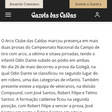
-
Redação
7 de Junho, 2024
627
0
Anuncie Connosco
Assine a Gazeta
Início
Desporto
Tiro com Arco: Odin Dante faz pódio em mais
duas provas
O Arco Clube das Caldas marcou presença em mais
duas provas do Campeonato Nacional da Campo de
tiro com arco, a sétima e oitava jornadas, tendo o
infantil Odin Dante subido ao pódio em ambas.
No dia 26 de maio decorreu a prova da Golegã, na
qual Odin Dante se classificou no segundo lugar do
em robins, uma das categorias de infantis. Também
presente esteve a equipa de veteranos, na divisão
Compound, com José Santos, Robert Filipe e Telmo
Santos. A formação caldense ficou na segunda
posição, com Robert Filipe a vencer a prova, José