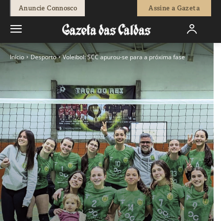
Anuncie Connosco
Assine a Gazeta
Início
Desporto
Voleibol: SCC apurou-se para a próxima fase