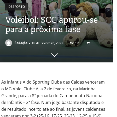
DESPORTO
Voleibol: SCC apurou-se
para a próxima fase
-
Redação
10 de Fevereiro, 2025
1213
0
As Infantis A do Sporting Clube das Caldas venceram
o MG Volei Clube A, a 2 de fevereiro, na Marinha
Grande, para a 8ª jornada do Campeonato Nacional
de Infantis – 2ª fase. Num jogo bastante disputado e
de resultado incerto até ao final, as jovens caldenses
venceram por 3-2 (25-16, 17-25, 25-23, 12-25 e 15-9),