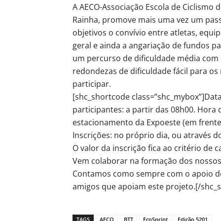
A AECO-Associação Escola de Ciclismo d
Rainha, promove mais uma vez um passe
objetivos o convívio entre atletas, equ
geral e ainda a angariação de fundos p
um percurso de dificuldade média com c
redondezas de dificuldade fácil para o
participar.
[shc_shortcode class=”shc_mybox”]Dat
participantes: a partir das 08h00. Hora 
estacionamento da Expoeste (em frente 
Inscrições: no próprio dia, ou através 
O valor da inscrição fica ao critério de
Vem colaborar na formação dos nossos a
Contamos como sempre com o apoio dos 
amigos que apoiam este projeto.[/shc_
TAGS
AECO
BTT
EcoSprint
Edição 5201