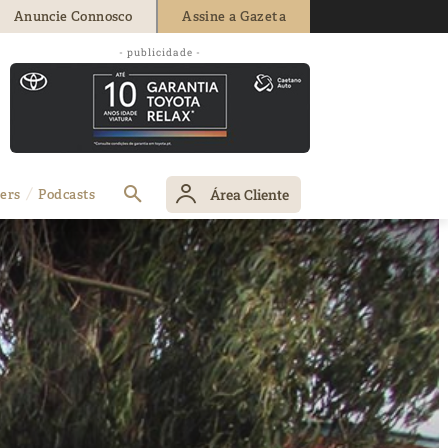
Anuncie Connosco
Assine a Gazeta
- publicidade -
Área Cliente
ers
Podcasts