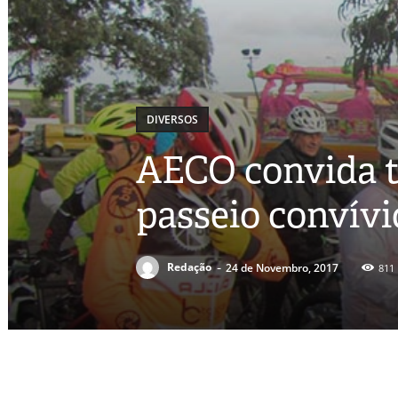
DIVERSOS
AECO convida t
passeio convívi
-
Redação
24 de Novembro, 2017
811