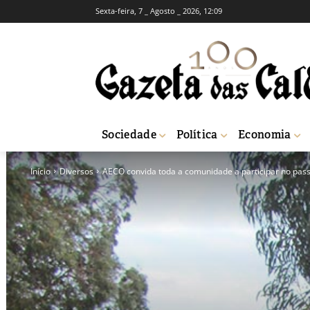
Sexta-feira, 7 _ Agosto _ 2026, 12:09
Sociedade
Política
Economia
Início
Diversos
AECO convida toda a comunidade a participar no passei