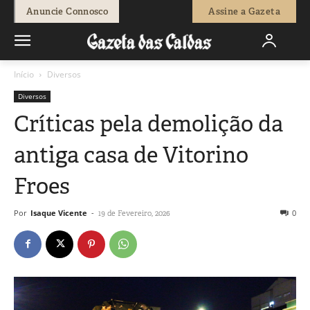
Anuncie Connosco
Assine a Gazeta
Início
Diversos
Diversos
Críticas pela demolição da
antiga casa de Vitorino
Froes
Por
Isaque Vicente
-
0
19 de Fevereiro, 2026