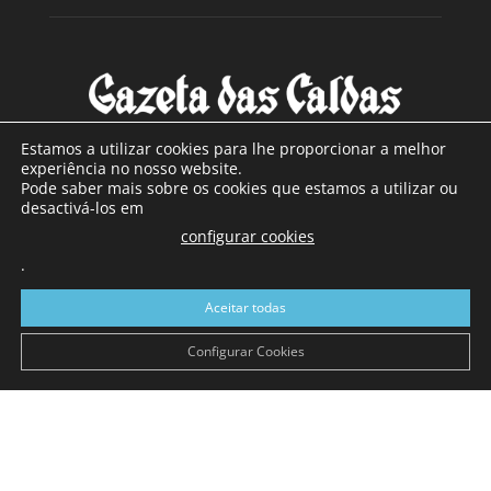
Estamos a utilizar cookies para lhe proporcionar a melhor
experiência no nosso website.
Pode saber mais sobre os cookies que estamos a utilizar ou
SOBRE NÓS
desactivá-los em
configurar cookies
Com sede nas Caldas da Rainha e mais de 90 anos de
.
existência, é o jornal regional com maior número de leitores
a sul de distrito de Leiria, com mais de 40.000 leitores por
Aceitar todas
toda a região Oeste. Jornal com distribuição em Portugal
Continental e assinatura online.
Configurar Cookies
SIGA-NOS