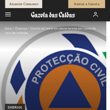
Anuncie Connosco
Assine a Gazeta
Início
Diversos
Distrito de Leiria em alerta laranja por causa do
risco de incêndio
DIVERSOS