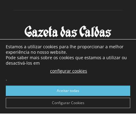
Estamos a utilizar cookies para lhe proporcionar a melhor
experiência no nosso website.
Pode saber mais sobre os cookies que estamos a utilizar ou
SOBRE NÓS
desactivá-los em
configurar cookies
Com sede nas Caldas da Rainha e mais de 90 anos de
.
existência, é o jornal regional com maior número de leitores
a sul de distrito de Leiria, com mais de 40.000 leitores por
Aceitar todas
toda a região Oeste. Jornal com distribuição em Portugal
Continental e assinatura online.
Configurar Cookies
SIGA-NOS