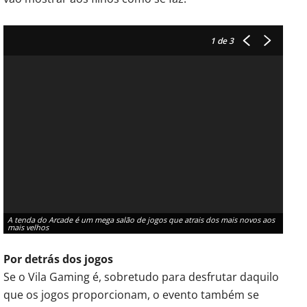
1
de 3
A tenda do Arcade é um mega salão de jogos que atrais dos mais novos aos
O Mor
mais velhos
reali
Por detrás dos jogos
Se o Vila Gaming é, sobretudo para desfrutar daquilo
que os jogos proporcionam, o evento também se