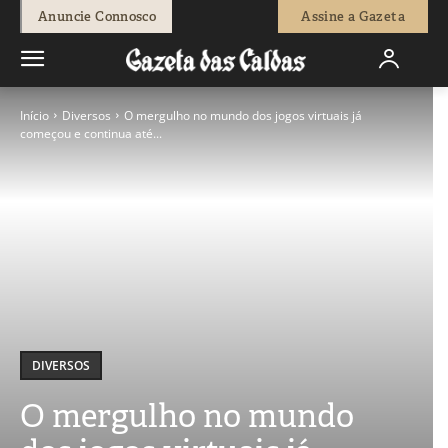
Anuncie Connosco
Assine a Gazeta
Início
Diversos
O mergulho no mundo dos jogos virtuais já
começou e continua até...
DIVERSOS
O mergulho no mundo