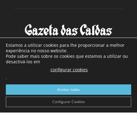
Estamos a utilizar cookies para lhe proporcionar a melhor
experiência no nosso website.
Pode saber mais sobre os cookies que estamos a utilizar ou
SOBRE NÓS
desactivá-los em
configurar cookies
Com sede nas Caldas da Rainha e mais de 90 anos de
.
existência, é o jornal regional com maior número de leitores
a sul de distrito de Leiria, com mais de 40.000 leitores por
Aceitar todas
toda a região Oeste. Jornal com distribuição em Portugal
Continental e assinatura online.
Configurar Cookies
SIGA-NOS