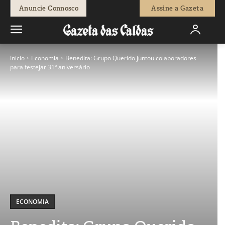
Anuncie Connosco
Assine a Gazeta
Início
Economia
Benedita: Grupo Querido juntou colaboradores
para festejar 31º aniversário
ECONOMIA