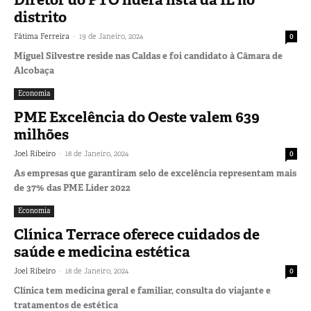
Diretor do PTO lidera lista da IL no
distrito
-
Fátima Ferreira
19 de Janeiro, 2024
0
Miguel Silvestre reside nas Caldas e foi candidato à Câmara de
Alcobaça
Economia
PME Excelência do Oeste valem 639
milhões
-
Joel Ribeiro
18 de Janeiro, 2024
0
As empresas que garantiram selo de excelência representam mais
de 37% das PME Líder 2022
Economia
Clínica Terrace oferece cuidados de
saúde e medicina estética
-
Joel Ribeiro
18 de Janeiro, 2024
0
Clínica tem medicina geral e familiar, consulta do viajante e
tratamentos de estética