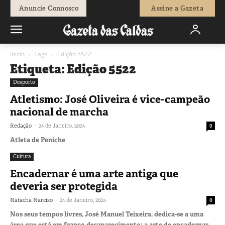
Anuncie Connosco
Assine a Gazeta
Início
Tags
Edição 5522
Etiqueta: Edição 5522
Desporto
Atletismo: José Oliveira é vice-campeão
nacional de marcha
-
Redação
24 de Janeiro, 2024
0
Atleta de Peniche
Cultura
Encadernar é uma arte antiga que
deveria ser protegida
-
Natacha Narciso
24 de Janeiro, 2024
0
Nos seus tempos livres, José Manuel Teixeira, dedica-se a uma
área que está em franco desaparecimento: a arte de encadernar