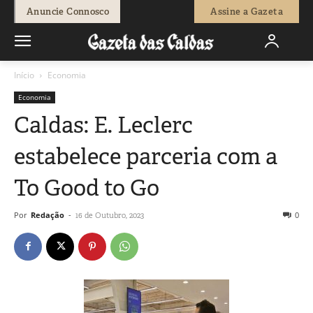
Anuncie Connosco
Assine a Gazeta
Início
Economia
Economia
Caldas: E. Leclerc
estabelece parceria com a
To Good to Go
Por
Redação
-
0
16 de Outubro, 2023