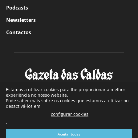
Podcasts
Newsletters
Contactos
Estamos a utilizar cookies para lhe proporcionar a melhor
experiência no nosso website.
Pode saber mais sobre os cookies que estamos a utilizar ou
SOBRE NÓS
desactivá-los em
configurar cookies
Com sede nas Caldas da Rainha e mais de 90 anos de
.
existência, é o jornal regional com maior número de leitores
a sul de distrito de Leiria, com mais de 40.000 leitores por
Aceitar todas
toda a região Oeste. Jornal com distribuição em Portugal