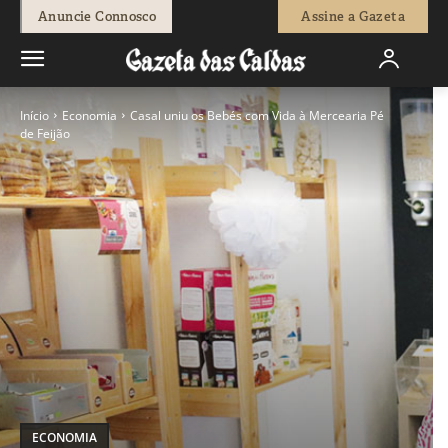
Anuncie Connosco
Assine a Gazeta
Início
Economia
Casal uniu os Bebés com Vida à Mercearia Pé
de Feijão
ECONOMIA