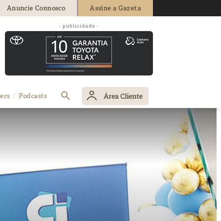
Anuncie Connosco
Assine a Gazeta
- publicidade -
Área Cliente
ers
Podcasts