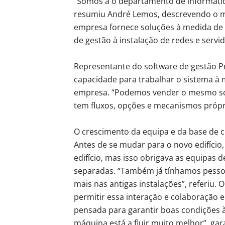
“Somos a o departamento de informátic
resumiu André Lemos, descrevendo o m
empresa fornece soluções à medida de 
de gestão à instalação de redes e serv
Representante do software de gestão P
capacidade para trabalhar o sistema à 
empresa. “Podemos vender o mesmo soft
tem fluxos, opções e mecanismos própr
O crescimento da equipa e da base de c
Antes de se mudar para o novo edifíci
edifício, mas isso obrigava as equipas 
separadas. “Também já tínhamos pesso
mais nas antigas instalações”, referiu. 
permitir essa interação e colaboração e
pensada para garantir boas condições à
máquina está a fluir muito melhor”, gar