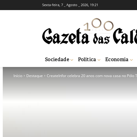
Sexta-feira, 7 _ Agosto _ 2026, 19:21
Sociedade
Política
Economia
Início
Destaque
CreateInfor celebra 20 anos com nova casa no Pólo 