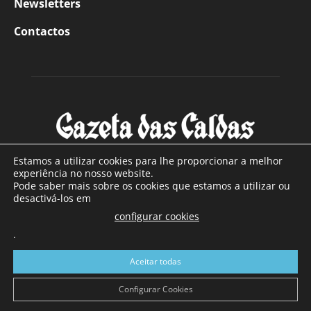
Newsletters
Contactos
Estamos a utilizar cookies para lhe proporcionar a melhor
experiência no nosso website.
Pode saber mais sobre os cookies que estamos a utilizar ou
SOBRE NÓS
desactivá-los em
configurar cookies
Com sede nas Caldas da Rainha e mais de 90 anos de
existência, é o jornal regional com maior número de leitores
.
a sul de distrito de Leiria, com mais de 40.000 leitores por
Aceitar todas
toda a região Oeste. Jornal com distribuição em Portugal
Continental e assinatura online.
Configurar Cookies