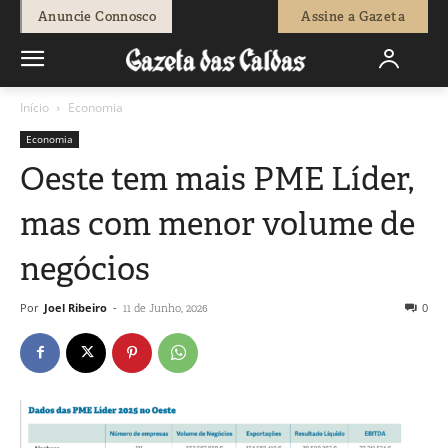
Anuncie Connosco
Assine a Gazeta
Início
Economia
Economia
Oeste tem mais PME Líder,
mas com menor volume de
negócios
Por
Joel Ribeiro
-
0
11 de Junho, 2026