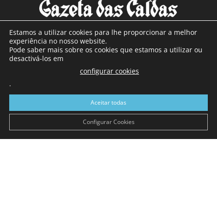
Estamos a utilizar cookies para lhe proporcionar a melhor
experiência no nosso website.
Pode saber mais sobre os cookies que estamos a utilizar ou
SOBRE NÓS
desactivá-los em
configurar cookies
Com sede nas Caldas da Rainha e mais de 90 anos de
.
existência, é o jornal regional com maior número de leitores
a sul de distrito de Leiria, com mais de 40.000 leitores por
Aceitar todas
toda a região Oeste. Jornal com distribuição em Portugal
Continental e assinatura online.
Configurar Cookies
SIGA-NOS
© Gazeta das Caldas - 2026