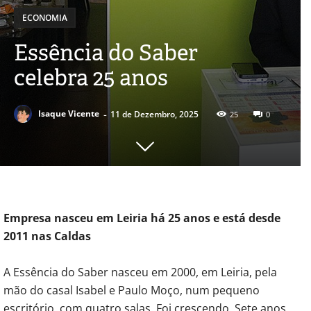
ECONOMIA
Essência do Saber
celebra 25 anos
-
Isaque Vicente
11 de Dezembro, 2025
25
0
Empresa nasceu em Leiria há 25 anos e está desde
2011 nas Caldas
A Essência do Saber nasceu em 2000, em Leiria, pela
mão do casal Isabel e Paulo Moço, num pequeno
escritório, com quatro salas. Foi crescendo. Sete anos