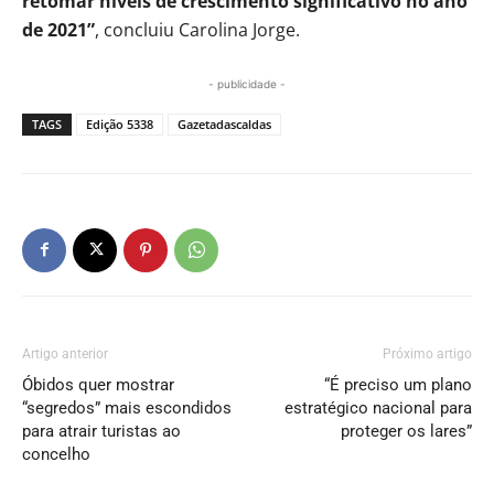
retomar níveis de crescimento significativo no ano
de 2021”
, concluiu Carolina Jorge.
- publicidade -
TAGS
Edição 5338
Gazetadascaldas
Artigo anterior
Próximo artigo
Óbidos quer mostrar
“É preciso um plano
“segredos” mais escondidos
estratégico nacional para
para atrair turistas ao
proteger os lares”
concelho