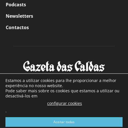
Podcasts
Newsletters
Contactos
Estamos a utilizar cookies para lhe proporcionar a melhor
experiência no nosso website.
Pode saber mais sobre os cookies que estamos a utilizar ou
SOBRE NÓS
desactivá-los em
configurar cookies
Com sede nas Caldas da Rainha e mais de 90 anos de
.
existência, é o jornal regional com maior número de leitores
a sul de distrito de Leiria, com mais de 40.000 leitores por
Aceitar todas
toda a região Oeste. Jornal com distribuição em Portugal