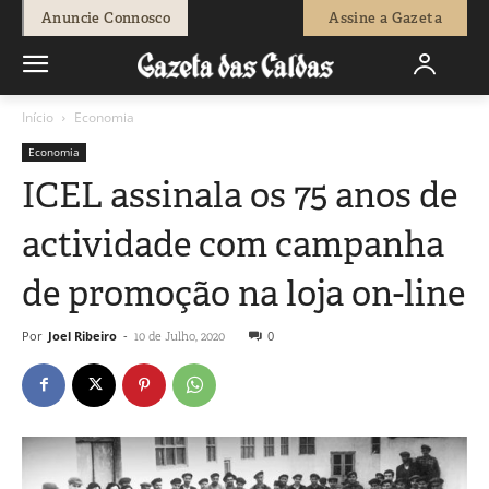
Anuncie Connosco
Assine a Gazeta
Início
Economia
Economia
ICEL assinala os 75 anos de
actividade com campanha
de promoção na loja on-line
Por
Joel Ribeiro
-
0
10 de Julho, 2020