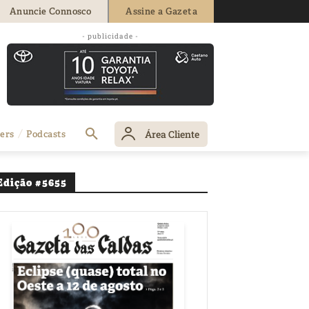
Anuncie Connosco
Assine a Gazeta
 de Agências de
- publicidade -
Área Cliente
ers
Podcasts
Edição #5655