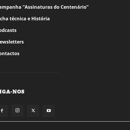
ampanha “Assinaturas do Centenário”
icha técnica e História
odcasts
ewsletters
ontactos
IGA-NOS