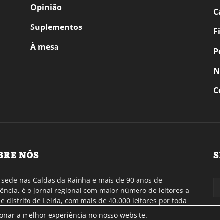
Opinião
C
Suplementos
F
À mesa
P
N
C
BRE NÓS
S
sede nas Caldas da Rainha e mais de 90 anos de
tência, é o jornal regional com maior número de leitores a
de distrito de Leiria, com mais de 40.000 leitores por toda
gião Oeste. Jornal com distribuição em Portugal
ionar a melhor experiência no nosso website.