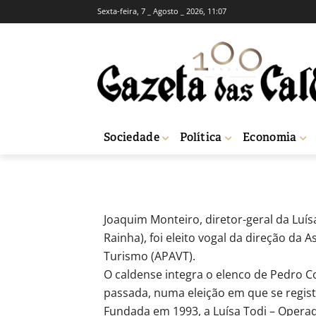
Sexta-feira, 7 _ Agosto _ 2026, 11:07
Joaquim Montei
Viagens e Turi
-
Redação
10 de Dezembro, 2020
535
Sociedade
Política
Economia
Início
Economia
Joaquim Monteiro eleito na Associação de Agências 
Joaquim Monteiro, diretor-geral da Luís
Rainha), foi eleito vogal da direção da
Turismo (APAVT).
O caldense integra o elenco de Pedro Co
passada, numa eleição em que se regist
Fundada em 1993, a Luísa Todi – Operad