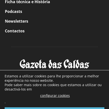
Ficha técnica e História
Podcasts
Newsletters
Contactos
Estamos a utilizar cookies para lhe proporcionar a melhor
experiência no nosso website.
Pode saber mais sobre os cookies que estamos a utilizar ou
SOBRE NÓS
desactivá-los em
configurar cookies
Com sede nas Caldas da Rainha e mais de 90 anos de
.
existência, é o jornal regional com maior número de leitores
a sul de distrito de Leiria, com mais de 40.000 leitores por