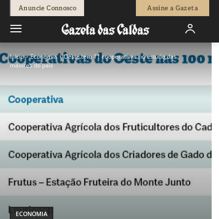
Anuncie Connosco
Assine a Gazeta
Início
Economia
Oeste tem 11 cooperativas no estudo das
maiores do país
ECONOMIA