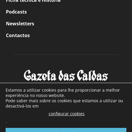
Ficha técnica e História
Podcasts
Newsletters
Contactos
Estamos a utilizar cookies para lhe proporcionar a melhor
experiência no nosso website.
Pode saber mais sobre os cookies que estamos a utilizar ou
SOBRE NÓS
desactivá-los em
configurar cookies
Com sede nas Caldas da Rainha e mais de 90 anos de
.
existência, é o jornal regional com maior número de leitores
a sul de distrito de Leiria, com mais de 40.000 leitores por