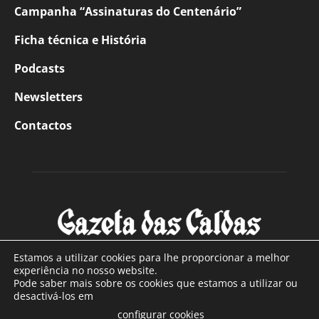
Campanha “Assinaturas do Centenário”
Ficha técnica e História
Podcasts
Newsletters
Contactos
Estamos a utilizar cookies para lhe proporcionar a melhor
experiência no nosso website.
Pode saber mais sobre os cookies que estamos a utilizar ou
SOBRE NÓS
desactivá-los em
configurar cookies
Com sede nas Caldas da Rainha e mais de 90 anos de