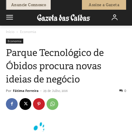
Anuncie Connosco
Assine a Gazeta
Início
Economia
Economia
Parque Tecnológico de
Óbidos procura novas
ideias de negócio
Por
Fátima Ferreira
-
0
29 de Julho, 2016