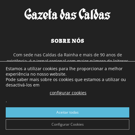
SOBRE NÓS
Com sede nas Caldas da Rainha e mais de 90 anos de
existência, é o jornal regional com maior número de leitores
a sul de distrito de Leiria, com mais de 40.000 leitores por
Estamos a utilizar cookies para lhe proporcionar a melhor
toda a região Oeste. Jornal com distribuição em Portugal
experiência no nosso website.
Pode saber mais sobre os cookies que estamos a utilizar ou
Continental e assinatura online.
desactivá-los em
configurar cookies
.
SIGA-NOS
Aceitar todas
Configurar Cookies