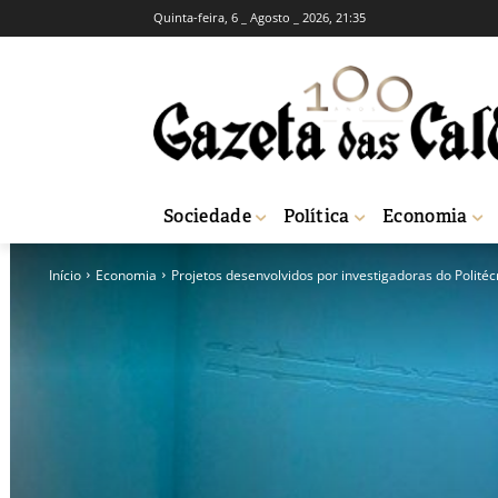
Quinta-feira, 6 _ Agosto _ 2026, 21:35
Sociedade
Política
Economia
Início
Economia
Projetos desenvolvidos por investigadoras do Politécni