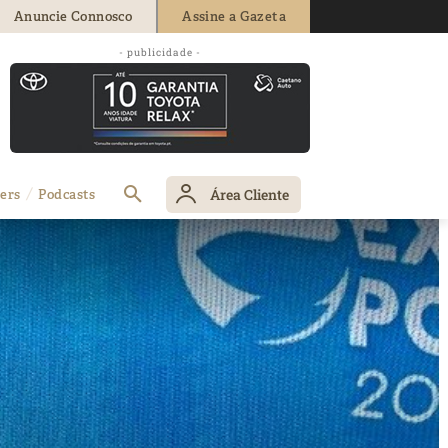
Anuncie Connosco
Assine a Gazeta
- publicidade -
Área Cliente
ers
Podcasts