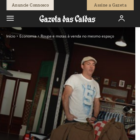
Anuncie Connosco
Assine a Gazeta
Início
Economia
Roupa e motas à venda no mesmo espaço