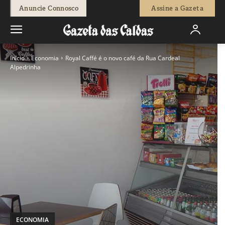
Anuncie Connosco
Assine a Gazeta
Início
Economia
Royal Caffé é o novo café da Rua Cardeal
Alpedrinha
ECONOMIA