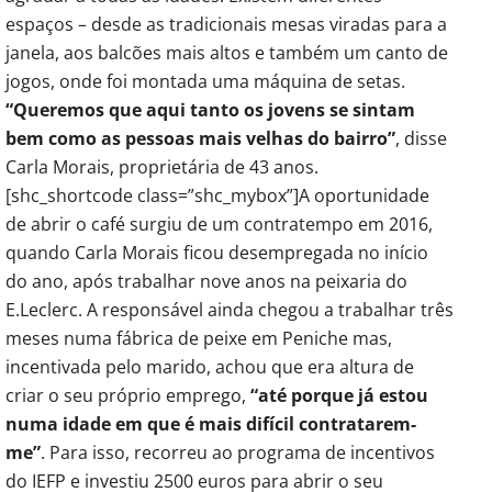
espaços – desde as tradicionais mesas viradas para a
janela, aos balcões mais altos e também um canto de
jogos, onde foi montada uma máquina de setas.
“Queremos que aqui tanto os jovens se sintam
bem como as pessoas mais velhas do bairro”
, disse
Carla Morais, proprietária de 43 anos.
[shc_shortcode class=”shc_mybox”]A oportunidade
de abrir o café surgiu de um contratempo em 2016,
quando Carla Morais ficou desempregada no início
do ano, após trabalhar nove anos na peixaria do
E.Leclerc. A responsável ainda chegou a trabalhar três
meses numa fábrica de peixe em Peniche mas,
incentivada pelo marido, achou que era altura de
criar o seu próprio emprego,
“até porque já estou
numa idade em que é mais difícil contratarem-
me”
. Para isso, recorreu ao programa de incentivos
do IEFP e investiu 2500 euros para abrir o seu