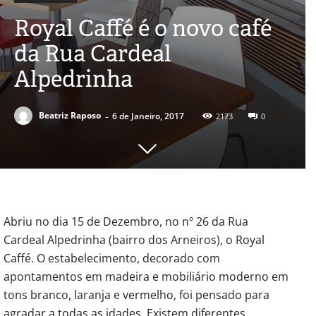
Royal Caffé é o novo café
da Rua Cardeal
Alpedrinha
-
Beatriz Raposo
6 de Janeiro, 2017
2173
0
Abriu no dia 15 de Dezembro, no nº 26 da Rua
Cardeal Alpedrinha (bairro dos Arneiros), o Royal
Caffé. O estabelecimento, decorado com
apontamentos em madeira e mobiliário moderno em
tons branco, laranja e vermelho, foi pensado para
agradar a todas as idades. Existem diferentes