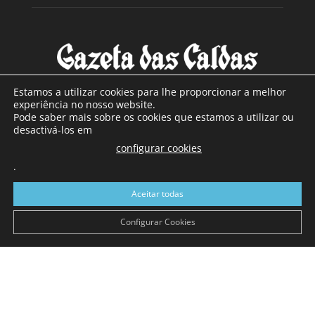
Estamos a utilizar cookies para lhe proporcionar a melhor
experiência no nosso website.
Pode saber mais sobre os cookies que estamos a utilizar ou
SOBRE NÓS
desactivá-los em
configurar cookies
Com sede nas Caldas da Rainha e mais de 90 anos de
.
existência, é o jornal regional com maior número de leitores
a sul de distrito de Leiria, com mais de 40.000 leitores por
Aceitar todas
toda a região Oeste. Jornal com distribuição em Portugal
Continental e assinatura online.
Configurar Cookies
SIGA-NOS