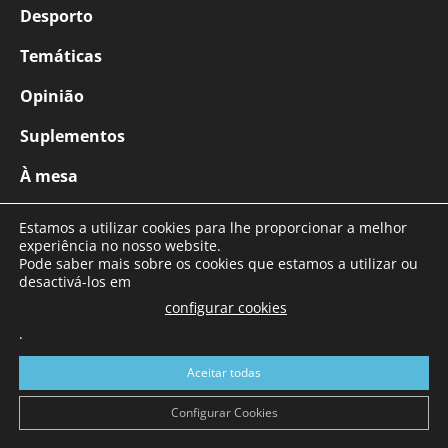
Desporto
Temáticas
Opinião
Suplementos
À mesa
Estamos a utilizar cookies para lhe proporcionar a melhor
INICIATIVAS
experiência no nosso website.
Pode saber mais sobre os cookies que estamos a utilizar ou
desactivá-los em
Loja Online
configurar cookies
Newsletters
.
Podcasts
Aceitar todas
Configurar Cookies
SOBRE NÓS