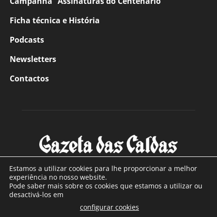
Campanha “Assinaturas do Centenário”
Ficha técnica e História
Podcasts
Newsletters
Contactos
Estamos a utilizar cookies para lhe proporcionar a melhor
experiência no nosso website.
Pode saber mais sobre os cookies que estamos a utilizar ou
SOBRE NÓS
desactivá-los em
configurar cookies
Com sede nas Caldas da Rainha e mais de 90 anos de