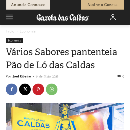
Anuncie Connosco
Assine a Gazeta
Início
Economia
Economia
Vários Sabores pantenteia
Pão de Ló das Caldas
Por
Joel Ribeiro
-
0
14 de Maio, 2026