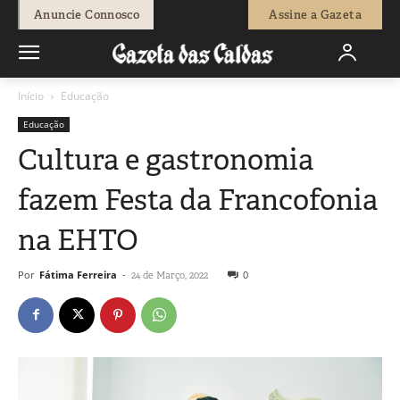
Anuncie Connosco
Assine a Gazeta
Início
Educação
Educação
Cultura e gastronomia
fazem Festa da Francofonia
na EHTO
Por
Fátima Ferreira
-
0
24 de Março, 2022