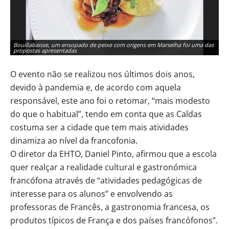
Bouillabaisse, um ensopado de peixe com origens em Marselha foi uma das
O 
propostas apresentadas
au
O evento não se realizou nos últimos dois anos,
devido à pandemia e, de acordo com aquela
responsável, este ano foi o retomar, “mais modesto
do que o habitual”, tendo em conta que as Caldas
costuma ser a cidade que tem mais atividades
dinamiza ao nível da francofonia.
O diretor da EHTO, Daniel Pinto, afirmou que a escola
quer realçar a realidade cultural e gastronómica
francófona através de “atividades pedagógicas de
interesse para os alunos” e envolvendo as
professoras de Francês, a gastronomia francesa, os
produtos típicos de França e dos países francófonos”.