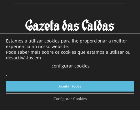
Estamos a utilizar cookies para lhe proporcionar a melhor
experiência no nosso website.
Pode saber mais sobre os cookies que estamos a utilizar ou
SOBRE NÓS
desactivá-los em
configurar cookies
Com sede nas Caldas da Rainha e mais de 90 anos de
.
existência, é o jornal regional com maior número de leitores
a sul de distrito de Leiria, com mais de 40.000 leitores por
Aceitar todas
toda a região Oeste. Jornal com distribuição em Portugal
Continental e assinatura online.
Configurar Cookies
SIGA-NOS