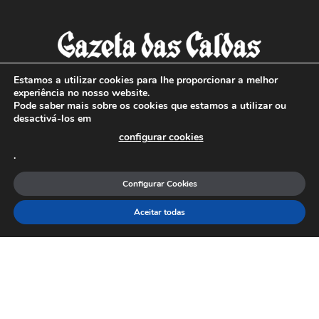
Estamos a utilizar cookies para lhe proporcionar a melhor
experiência no nosso website.
Pode saber mais sobre os cookies que estamos a utilizar ou
SOBRE NÓS
desactivá-los em
configurar cookies
Com sede nas Caldas da Rainha e mais de 90 anos de
.
existência, é o jornal regional com maior número de leitores
a sul de distrito de Leiria, com mais de 40.000 leitores por
Configurar Cookies
toda a região Oeste. Jornal com distribuição em Portugal
Continental e assinatura online.
Aceitar todas
SIGA-NOS