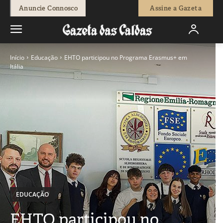
Anuncie Connosco
Assine a Gazeta
Início
Educação
EHTO participou no Programa Erasmus+ em
Itália
EDUCAÇÃO
EHTO participou no