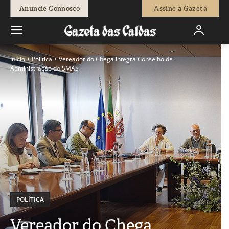
Anuncie Connosco
Assine a Gazeta
Início
Política
Vereador do Chega integra Conselho de
Administração do SMAS
POLÍTICA
Vereador do Chega