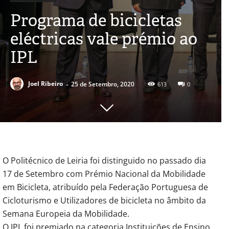
Programa de bicicletas
eléctricas vale prémio ao
IPL
-
Joel Ribeiro
25 de Setembro, 2020
613
0
O Politécnico de Leiria foi distinguido no passado dia
17 de Setembro com Prémio Nacional da Mobilidade
em Bicicleta, atribuído pela Federação Portuguesa de
Cicloturismo e Utilizadores de bicicleta no âmbito da
Semana Europeia da Mobilidade.
O IPL foi premiado na categoria Instituições de Ensino