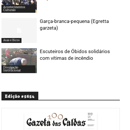
Acontecimentos
Culturais
Garça-branca-pequena (Egretta
garzeta)
Asas e Bicos
Escuteiros de Óbidos solidários
com vítimas de incêndio
Divulgação
Institucional
Edição #5654