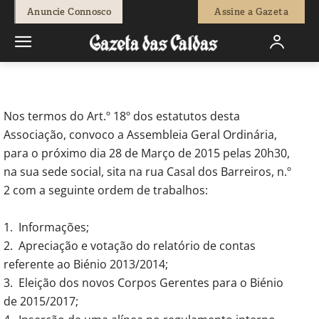
-
Redação
13 de Março, 2015
621
0
Anuncie Connosco
Assine a Gazeta
Início
Institucional
A.C.D.R. Arneirense
Nos termos do Art.º 18º dos estatutos desta
Associação, convoco a Assembleia Geral Ordinária,
para o próximo dia 28 de Março de 2015 pelas 20h30,
na sua sede social, sita na rua Casal dos Barreiros, n.º
2 com a seguinte ordem de trabalhos:
1. Informações;
2. Apreciação e votação do relatório de contas
referente ao Biénio 2013/2014;
3. Eleição dos novos Corpos Gerentes para o Biénio
de 2015/2017;